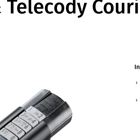
 Telecody Couri
I