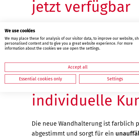
jetzt verfügbar
Wir freuen uns, eine praktische Erwei
We use cookies
bekanntzugeben: Ab sofort ist für un
We may place these for analysis of our visitor data, to improve our website, s
personalised content and to give you a great website experience. For more
Telecody Courier
auch eine
schwarze
information about the cookies we use open the settings.
Accept all
Dezentes Design
Essential cookies only
Settings
individuelle K
Die neue Wandhalterung ist farblich 
abgestimmt und sorgt für ein
unauffä