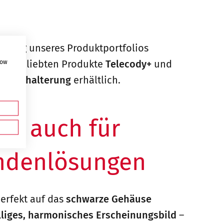
terung unseres Produktportfolios
sere beliebten Produkte
Telecody+
und
how
 Wandhalterung
erhältlich.
 – auch für
undenlösungen
perfekt auf das
schwarze Gehäuse
lliges, harmonisches Erscheinungsbild
–