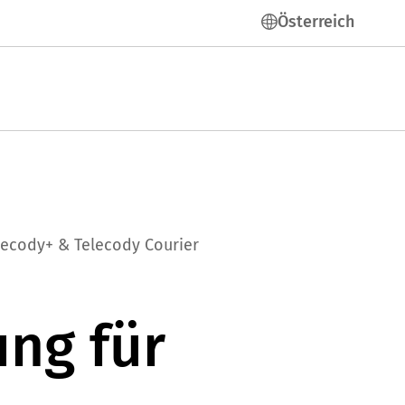
Österreich
lecody+ & Telecody Courier
ng für