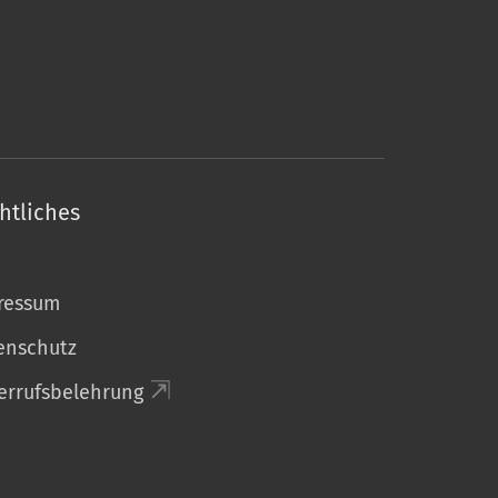
htliches
ressum
enschutz
errufsbelehrung