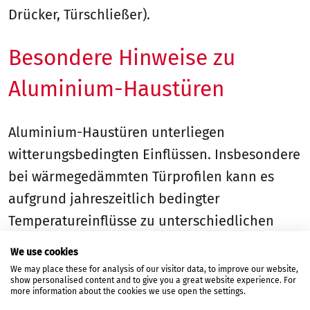
Drücker, Türschließer).
Besondere Hinweise zu
Aluminium-Haustüren
Aluminium-Haustüren unterliegen
witterungsbedingten Einflüssen. Insbesondere
bei wärmegedämmten Türprofilen kann es
aufgrund jahreszeitlich bedingter
Temperatureinflüsse zu unterschiedlichen
Ausdehnungen kommen.
We use cookies
Die maximal zulässigen Verformungen sind in
We may place these for analysis of our visitor data, to improve our website,
show personalised content and to give you a great website experience. For
der DIN EN 12219 geregelt. Verformungen
more information about the cookies we use open the settings.
innerhalb dieser Norm gelten nicht als