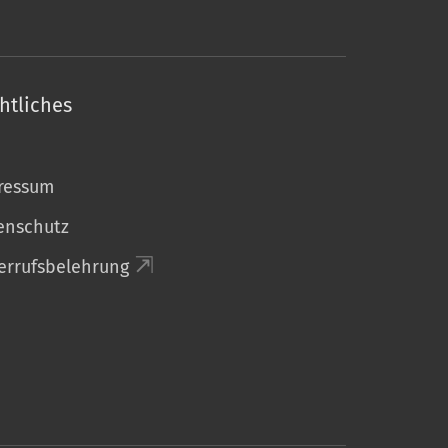
htliches
ressum
enschutz
errufsbelehrung