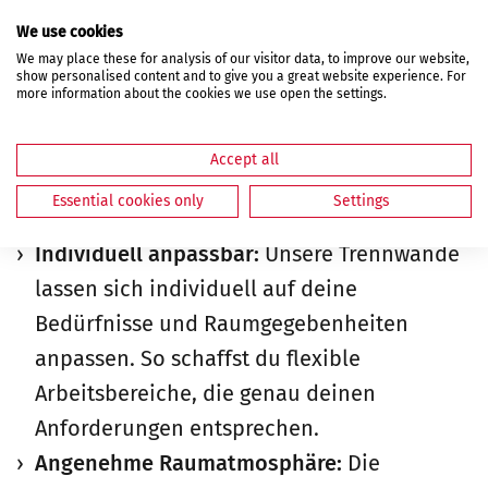
Glastrennwände für dein
We use cookies
We may place these for analysis of our visitor data, to improve our website,
Büro
show personalised content and to give you a great website experience. For
more information about the cookies we use open the settings.
Die Glastrennwände bieten zahlreiche
Accept all
Vorteile, insbesondere im Büro:
Essential cookies only
Settings
Individuell anpassbar:
Unsere Trennwände
lassen sich individuell auf deine
Bedürfnisse und Raumgegebenheiten
anpassen. So schaffst du flexible
Arbeitsbereiche, die genau deinen
Anforderungen entsprechen.
Angenehme Raumatmosphäre:
Die