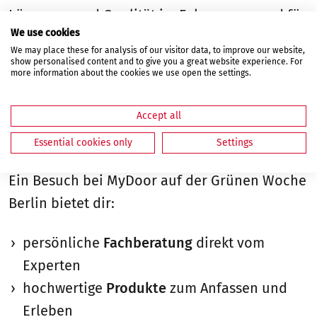
Lösungen und Qualität im Fokus – passend für
We use cookies
Neubau, Renovierung oder Modernisierung.
We may place these for analysis of our visitor data, to improve our website,
show personalised content and to give you a great website experience. For
more information about the cookies we use open the settings.
Warum sich ein Besuch
Accept all
lohnt
Essential cookies only
Settings
Ein Besuch bei MyDoor auf der Grünen Woche
Berlin bietet dir:
persönliche
Fachberatung
direkt vom
Experten
hochwertige
Produkte
zum Anfassen und
Erleben