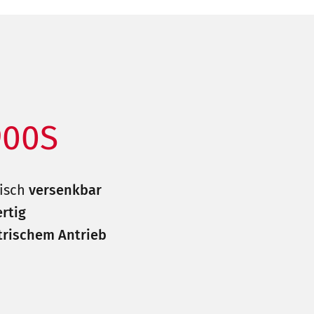
900S
isch
versenkbar
ertig
trischem Antrieb