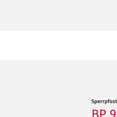
Sperrpfos
BP 