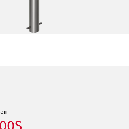
ten
900S