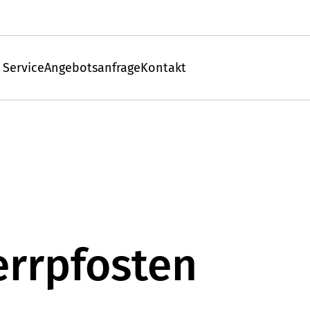
 Service
Angebotsanfrage
Kontakt
errpfosten