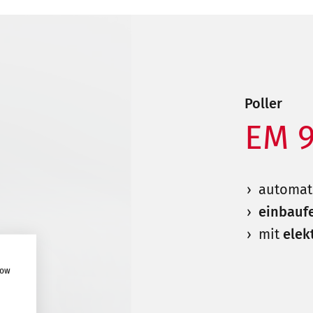
Poller
EM 
automat
einbauf
mit
elek
how