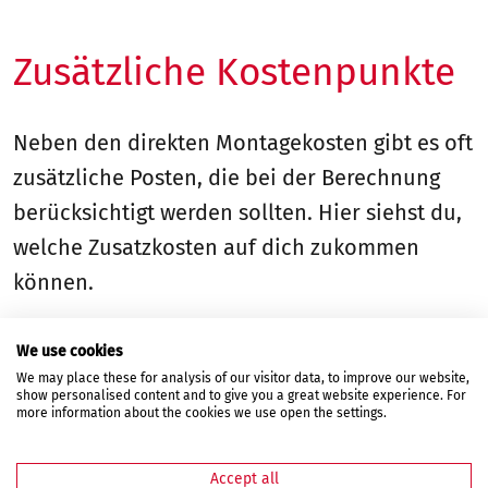
Zusätzliche Kostenpunkte
Neben den direkten Montagekosten gibt es oft
zusätzliche Posten, die bei der Berechnung
berücksichtigt werden sollten. Hier siehst du,
welche Zusatzkosten auf dich zukommen
können.
Entfernung und Entsorgung der alten Tür
:
We use cookies
ca. 50 – 200 Euro
We may place these for analysis of our visitor data, to improve our website,
show personalised content and to give you a great website experience. For
Zusätzliche Dämmung oder Abdichtung
:
more information about the cookies we use open the settings.
100 – 300 Euro
Accept all
Spezialanfertigungen oder individuelle